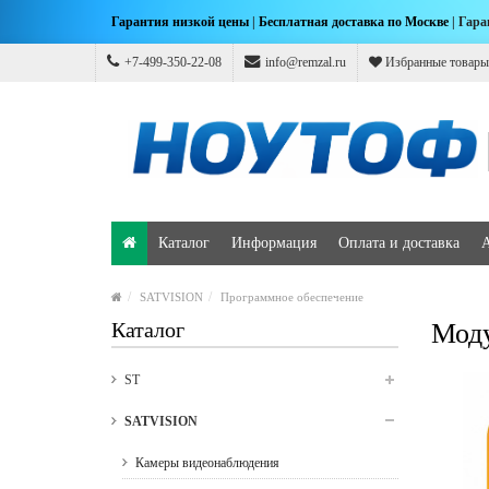
Гарантия низкой цены
|
Бесплатная доставка по Москве
| Гара
+7-499-350-22-08
info@remzal.ru
Избранные товары
Каталог
Информация
Оплата и доставка
SATVISION
Программное обеспечение
Каталог
Моду
ST
SATVISION
Камеры видеонаблюдения