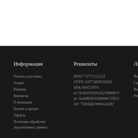
Информация
Реквизиты
Л
Оплата и доставка
ИНН 772771512223
Из
ОГРН 318774600510202
Акции
Ср
БИК 044525974
Монтаж
Вх
к/с №30101810145250000974
Контакты
Ре
р/с №40802810500000725613
О компании
АО "ТИНЬКОФФ БАНК"
Купить в кредит
Оферта
Политика обработки
персональных данных