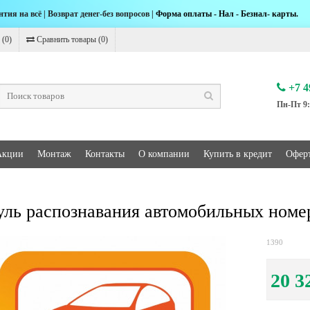
нтия на всё | Возврат денег-без вопросов |
Форма оплаты - Нал - Безнал- карты.
 (
0
)
Сравнить товары (
0
)
+7 4
Пн-Пт 9:
Акции
Монтаж
Контакты
О компании
Купить в кредит
Офер
ль распознавания автомобильных номеро
1390
20 3