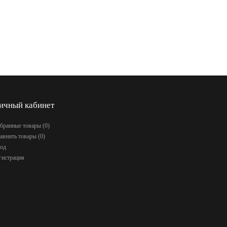
ичный кабинет
бранные товары (
0
)
авнить товары (
0
)
од
гистрация