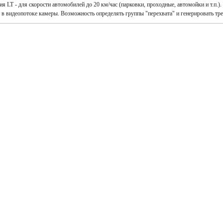
ия LT - для скорости автомобилей до 20 км/час (парковки, проходные, автомойки и т.п.
 в видеопотоке камеры. Возможность определять группы "перехвата" и генерировать тр