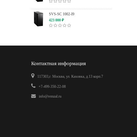
SVS-SC 1002-I9
423 000
₽
Контактная информация
117303,г. Москва, ул. Каховка, д.13 корп.7
+7-499-350-22-08
info@remzal.ru