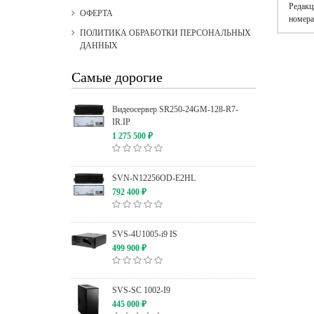
Редакц
ОФЕРТА
номера
ПОЛИТИКА ОБРАБОТКИ ПЕРСОНАЛЬНЫХ
ДАННЫХ
Самые дорогие
Видеосервер SR250-24GM-128-R7-
IR.IP
1 275 500
₽
SVN-N12256OD-E2HL
792 400
₽
SVS-4U1005-i9 IS
499 900
₽
SVS-SC 1002-I9
445 000
₽