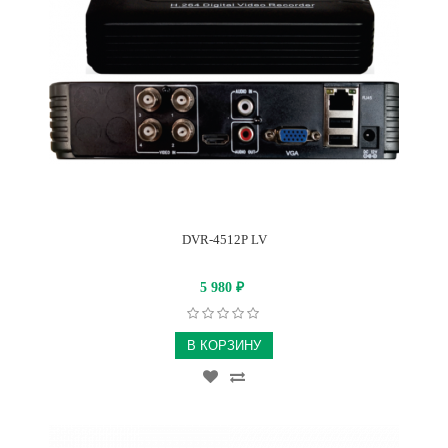
DVR-4512P LV
5 980
₽
В КОРЗИНУ