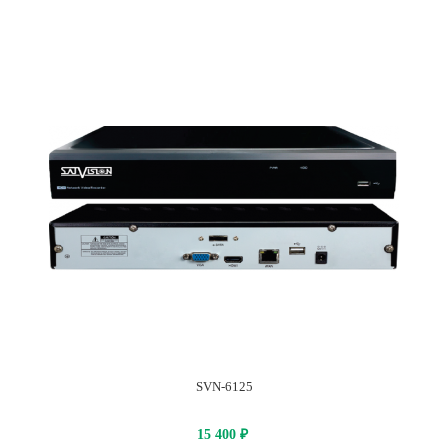
SVN-6125
15 400
₽