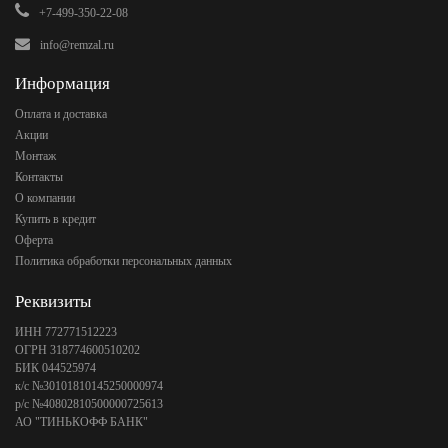
+7-499-350-22-08
info@remzal.ru
Информация
Оплата и доставка
Акции
Монтаж
Контакты
О компании
Купить в кредит
Оферта
Политика обработки персональных данных
Реквизиты
ИНН 772771512223
ОГРН 318774600510202
БИК 044525974
к/с №30101810145250000974
р/с №40802810500000725613
АО "ТИНЬКОФФ БАНК"