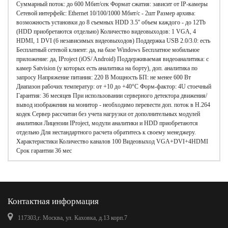
Суммарный поток: до 600 Мбит/сек Формат сжатия: зависит от IP-камеры
Сетевой интерфейс: Ethernet 10/100/1000 Мбит/с - 2шт Размер архива:
возможность установки до 8 съемных HDD 3.5'' объем каждого - до 12Tb
(HDD приобретаются отдельно) Количество видеовыходов: 1 VGA, 4
HDMI, 1 DVI (6 независимых видеовыходов) Поддержка USB 2.0/3.0: есть
Бесплатный сетевой клиент: да, на базе Windows Бесплатное мобильное
приложение: да, IProject (iOS/ Android) Поддерживаемая видеоаналитика: с
камер Satvision (у которых есть аналитика на борту), доп. аналитика по
запросу Напряжение питания: 220 В Мощность БП: не менее 600 Вт
Диапазон рабочих температур: от +10 до +40°C Форм-фактор: 4U стоечный
Гарантия: 36 месяцев При использовании серверного детектора движения/
вывод изображения на монитор - необходимо перевести доп. поток в H.264
кодек Сервер рассчитан без учета нагрузки от дополнительных модулей
аналитики Лицензии IProject, модули аналитики и HDD приобретаются
отдельно Для нестандартного расчета обратитесь к своему менеджеру.
Характеристики Количество каналов 100 Видеовыход VGA+DVI+4HDMI
Срок гарантии 36 мес
Контактная информация
117303,г. Москва, ул. Каховка, д.13 корп.7