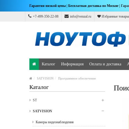
Гарантия низкой цены
|
Бесплатная доставка по Москве
| Гара
+7-499-350-22-08
info@remzal.ru
Избранные товары
Каталог
Информация
Оплата и доставка
SATVISION
Программное обеспечение
Каталог
Поис
ST
SATVISION
Камеры видеонаблюдения