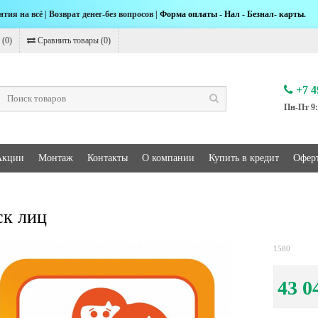
нтия на всё | Возврат денег-без вопросов |
Форма оплаты - Нал - Безнал- карты.
 (
0
)
Сравнить товары (
0
)
+7 4
Пн-Пт 9:
Акции
Монтаж
Контакты
О компании
Купить в кредит
Офер
к лиц
1580
43 0