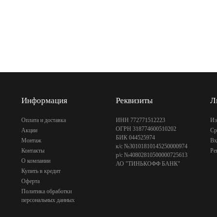
Информация
Реквизиты
Л
Оплата и доставка
ИНН 772771512223
Из
ОГРН 318774600510202
Акции
Ср
БИК 044525974
Монтаж
Вх
к/с №30101810145250000974
Контакты
Ре
р/с №40802810500000725613
О компании
АО "ТИНЬКОФФ БАНК"
Купить в кредит
Оферта
Политика обработки
персональных данных