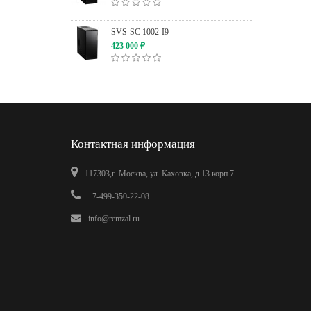
SVS-SC 1002-I9
423 000
₽
Контактная информация
117303,г. Москва, ул. Каховка, д.13 корп.7
+7-499-350-22-08
info@remzal.ru