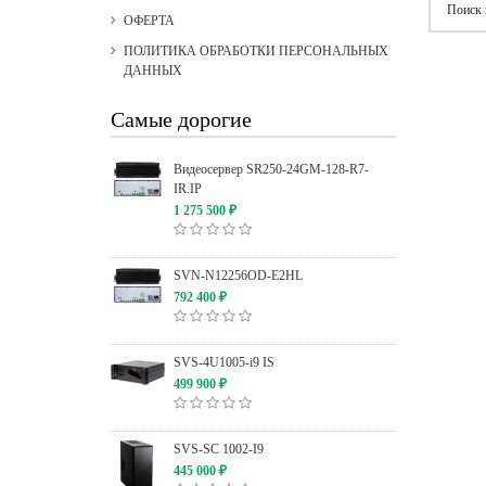
Поиск 
ОФЕРТА
ПОЛИТИКА ОБРАБОТКИ ПЕРСОНАЛЬНЫХ
ДАННЫХ
Самые дорогие
Видеосервер SR250-24GM-128-R7-
IR.IP
1 275 500
₽
SVN-N12256OD-E2HL
792 400
₽
SVS-4U1005-i9 IS
499 900
₽
SVS-SC 1002-I9
445 000
₽