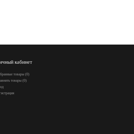
ичный кабинет
бранные товары (
0
)
авнить товары (
0
)
од
гистрация