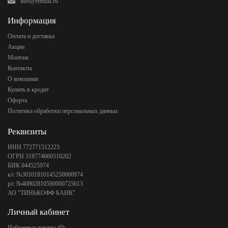
info@remzal.ru
Информация
Оплата и доставка
Акции
Монтаж
Контакты
О компании
Купить в кредит
Оферта
Политика обработки персональных данных
Реквизиты
ИНН 772771512223
ОГРН 318774600510202
БИК 044525974
к/с №30101810145250000974
р/с №40802810500000725613
АО "ТИНЬКОФФ БАНК"
Личный кабинет
Избранные товары (
0
)