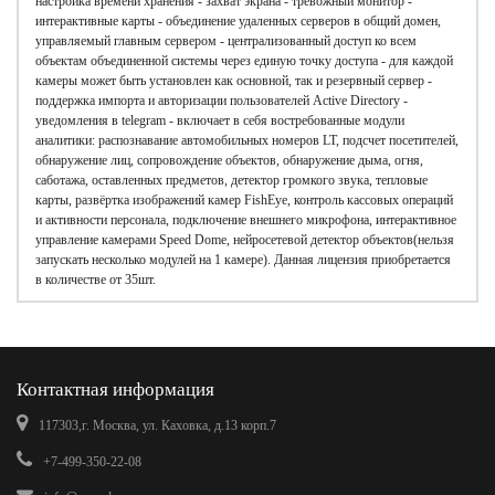
настройка времени хранения - захват экрана - тревожный монитор -
интерактивные карты - объединение удаленных серверов в общий домен,
управляемый главным сервером - централизованный доступ ко всем
объектам объединенной системы через единую точку доступа - для каждой
камеры может быть установлен как основной, так и резервный сервер -
поддержка импорта и авторизации пользователей Active Directory -
уведомления в telegram - включает в себя востребованные модули
аналитики: распознавание автомобильных номеров LT, подсчет посетителей,
обнаружение лиц, сопровождение объектов, обнаружение дыма, огня,
саботажа, оставленных предметов, детектор громкого звука, тепловые
карты, развёртка изображений камер FishEye, контроль кассовых операций
и активности персонала, подключение внешнего микрофона, интерактивное
управление камерами Speed Dome, нейросетевой детектор объектов(нельзя
запускать несколько модулей на 1 камере). Данная лицензия приобретается
в количестве от 35шт.
Контактная информация
117303,г. Москва, ул. Каховка, д.13 корп.7
+7-499-350-22-08