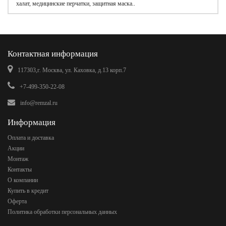
халат, медицинские перчатки, защитная маска..
Контактная информация
117303,г. Москва, ул. Каховка, д.13 корп.7
+7-499-350-22-08
info@remzal.ru
Информация
Оплата и доставка
Акции
Монтаж
Контакты
О компании
Купить в кредит
Оферта
Политика обработки персональных данных