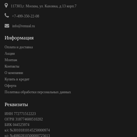
117303,г. Москва, ул. Каховка, д.13 корп.7
+7-499-350-22-08
info@remzal.ru
Информация
Оплата и доставка
Акции
Монтаж
Контакты
О компании
Купить в кредит
Оферта
Политика обработки персональных данных
Реквизиты
ИНН 772771512223
ОГРН 318774600510202
БИК 044525974
к/с №30101810145250000974
р/с №40802810500000725613