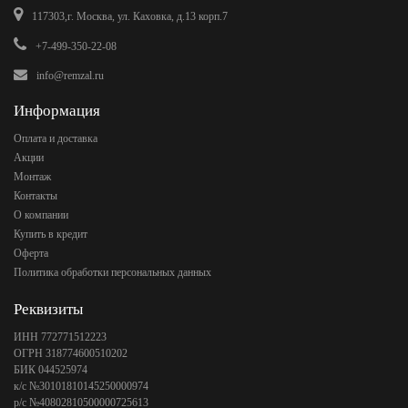
117303,г. Москва, ул. Каховка, д.13 корп.7
+7-499-350-22-08
info@remzal.ru
Информация
Оплата и доставка
Акции
Монтаж
Контакты
О компании
Купить в кредит
Оферта
Политика обработки персональных данных
Реквизиты
ИНН 772771512223
ОГРН 318774600510202
БИК 044525974
к/с №30101810145250000974
р/с №40802810500000725613