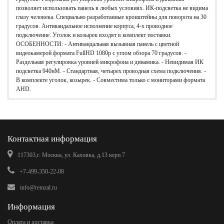
позволяет использовать панель в любых условиях. ИК-подсветка не видима
глазу человека. Специально разработанные кронштейны для поворота на 30
градусов. Антивандальное исполнение корпуса, 4-х проводное
подключение. Уголок и козырек входят в комплект поставки.
ОСОБЕННОСТИ: - Антивандальная вызывная панель с цветной
видеокамерой формата FullHD 1080p с углом обзора 70 градусов. -
Раздельная регулировка уровней микрофона и динамика. - Невидимая ИК
подсветка 940нМ. - Стандартная, четырех проводная схема подключения. -
В комплекте уголок, козырек. - Совместима только с мониторами формата
AHD.
Контактная информация
117303,г. Москва, ул. Каховка, д.13 корп.7
+7-499-350-22-08
info@remzal.ru
Информация
Оплата и доставка