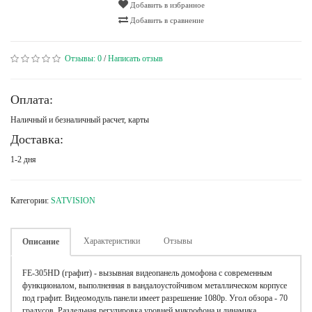
Добавить в избранное
Добавить в сравнение
Отзывы:
0
/
Написать отзыв
Оплата:
Наличный и безналичный расчет, карты
Доставка:
1-2 дня
Категории:
SATVISION
Характеристики
Отзывы
Описание
FE-305HD (графит) - вызывная видеопанель домофона с современным
функционалом, выполненная в вандалоустойчивом металлическом корпусе
под графит. Видеомодуль панели имеет разрешение 1080p. Угол обзора - 70
градусов. Раздельная регулировка уровней микрофона и динамика