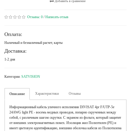
Добавить в сравнение
Отзывы:
0
/
Написать отзыв
Оплата:
Наличный и безналичный расчет, карты
Доставка:
1-2 дня
Категории:
SATVISION
Характеристики
Отзывы
Описание
Информационный кабель уличного исполнения DIVISAT 4pr F/UTP-5e
24AWG light PE - восемь медных проводов, попарно скрученных между
собой, с различным шагом скрутки. С экраном из фольги, который защитит
от внешних электромагнитных помех. Изоляция жил Полиэтилен (РЕ) и
имеет цветовую идентификацию, внешняя оболочка кабеля из Полиэтилена