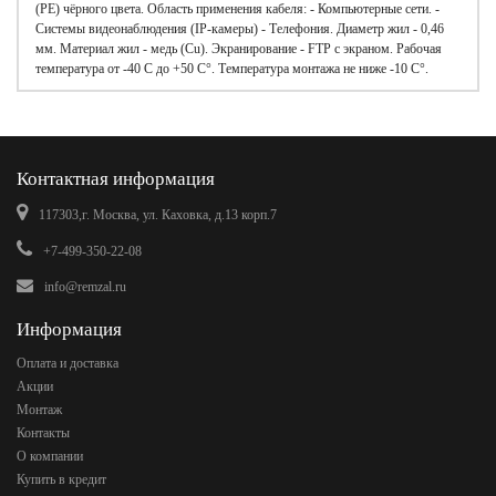
(РЕ) чёрного цвета. Область применения кабеля: - Компьютерные сети. -
Системы видеонаблюдения (IP-камеры) - Телефония. Диаметр жил - 0,46
мм. Материал жил - медь (Cu). Экранирование - FTP с экраном. Рабочая
температура от -40 С до +50 C°. Температура монтажа не ниже -10 С°.
Контактная информация
117303,г. Москва, ул. Каховка, д.13 корп.7
+7-499-350-22-08
info@remzal.ru
Информация
Оплата и доставка
Акции
Монтаж
Контакты
О компании
Купить в кредит