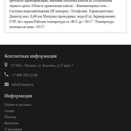
цветовую идентификацию, внешняя оболочка кабеля из Полиэтилена
чёрного цвета. Область применения кабеля: - Компьютерные сети. -
Системы видеонаблюдения (IP-камеры) - Телефония. Характеристики:
Диаметр жил: 0,46 мм Материал проводника: медь (Cu) Экранирование,
UTP: без экрана Рабочая температура от -40 С до +50 C°. Температура
монтажа не ниже -10 С°.
Контактная информация
117303,г. Москва, ул. Каховка, д.13 корп.7
+7-499-350-22-08
info@remzal.ru
Информация
Оплата и доставка
Акции
Монтаж
Контакты
О компании