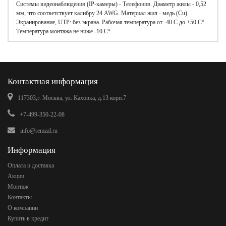
Системы видеонаблюдения (IP-камеры) - Телефония. Диаметр жилы - 0,52
мм, что соответствует калибру 24 AWG. Материал жил - медь (Cu).
Экранирование, UTP: без экрана. Рабочая температура от -40 С до +50 C°.
Температура монтажа не ниже -10 С°.
Контактная информация
117303,г. Москва, ул. Каховка, д.13 корп.7
+7-499-350-22-08
info@remzal.ru
Информация
Оплата и доставка
Акции
Монтаж
Контакты
О компании
Купить в кредит