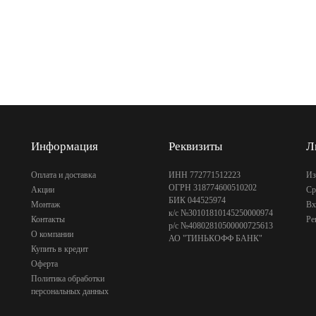
Информация
Реквизиты
Л
Оплата и доставка
ИНН 772771512223
Из
ОГРН 318774600510202
Акции
Ср
БИК 044525974
Монтаж
Вх
к/с №30101810145250000974
Контакты
Ре
р/с №40802810500000725613
О компании
АО "ТИНЬКОФФ БАНК"
Купить в кредит
Оферта
Политика обработки
персональных данных