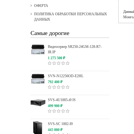
ОФЕРТА
Данный
ПОЛИТИКА ОБРАБОТКИ ПЕРСОНАЛЬНЫХ
Монгол
ДАННЫХ
Самые дорогие
Видеосервер SR250-24GM-128-R7-
IR.IP
1 275 500
₽
SVN-N12256OD-E2HL
792 400
₽
SVS-4U1005-i9 IS
499 900
₽
SVS-SC 1002-I9
445 000
₽