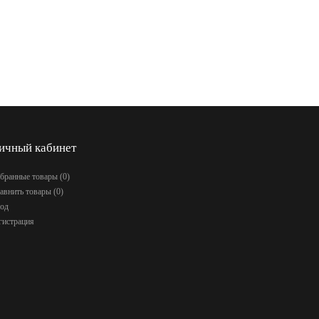
ичный кабинет
бранные товары (
0
)
авнить товары (
0
)
од
гистрация