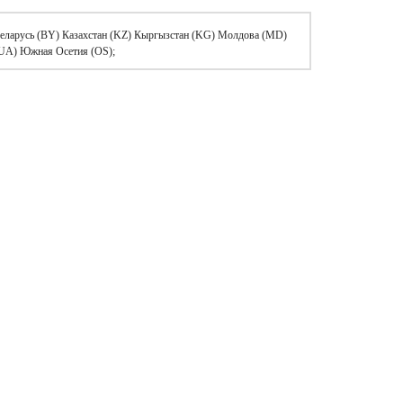
Беларусь (BY) Казахстан (KZ) Кыргызстан (KG) Молдова (MD)
(UA) Южная Осетия (OS);