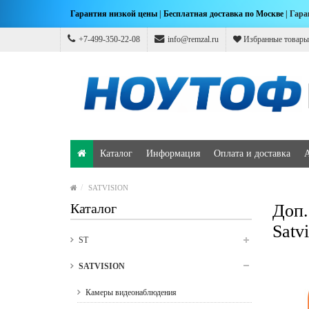
Гарантия низкой цены
|
Бесплатная доставка по Москве
| Гара
+7-499-350-22-08
info@remzal.ru
Избранные товары
Каталог
Информация
Оплата и доставка
SATVISION
Каталог
Доп.
Satv
ST
SATVISION
Камеры видеонаблюдения