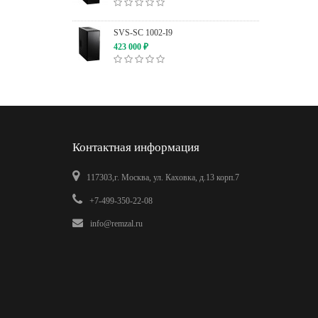
SVS-SC 1002-I9
423 000
₽
Контактная информация
117303,г. Москва, ул. Каховка, д.13 корп.7
+7-499-350-22-08
info@remzal.ru