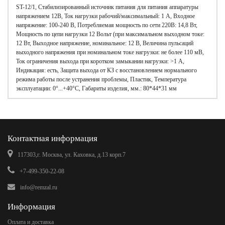
ST-12/1, Стабилизированный источник питания для питания аппаратуры
напряжением 12В, Ток нагрузки рабочий/максимальный: 1 А, Входное
напряжение: 100-240 В, Потребляемая мощность по сети 220В: 14,8 Вт,
Мощность по цепи нагрузки 12 Вольт (при максимальном выходном токе:
12 Вт, Выходное напряжение, номинальное: 12 В, Величина пульсаций
выходного напряжения при номинальном токе нагрузки: не более 110 мВ,
Ток ограничения выхода при коротком замыкании нагрузки: >1 А,
Индикация: есть, Защита выхода от КЗ с восстановлением нормального
режима работы после устранения проблемы, Пластик, Температура
эксплуатации: 0°...+40°C, Габариты изделия, мм.: 80*44*31 мм
Контактная информация
117303,г. Москва, ул. Каховка, д.13 корп.7
+7-499-350-22-08
info@remzal.ru
Информация
Оплата и доставка