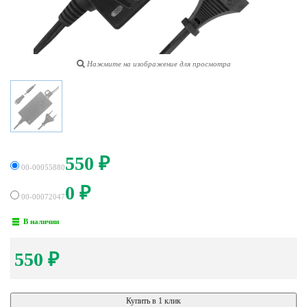
Нажмите на изображение для просмотра
550
₽
00-00055880
0
₽
00-00072047
В наличии
550
₽
Купить в 1 клик