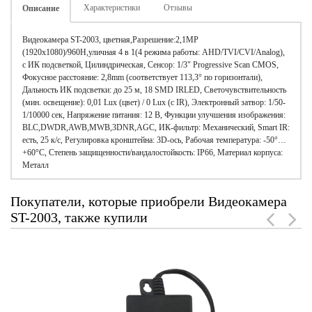
Характеристики
Отзывы
Описание
Видеокамера ST-2003, цветная,Разрешение:2,1МP
(1920х1080)/960H,уличная 4 в 1(4 режима работы: AHD/TVI/CVI/Analog),
с ИК подсветкой, Цилиндрическая, Сенсор: 1/3" Progressive Scan CMOS,
Фокусное расстояние: 2,8mm (соответствует 113,3° по горизонтали),
Дальность ИК подсветки: до 25 м, 18 SMD IRLED, Светочувствительность
(мин. освещение): 0,01 Lux (цвет) / 0 Lux (с IR), Электронный затвор: 1/50-
1/10000 сек, Напряжение питания: 12 В, Функции улучшения изображения:
BLC,DWDR,AWB,MWB,3DNR,AGC, ИК-фильтр: Механический, Smart IR:
есть, 25 к/с, Регулировка кронштейна: 3D-ось, Рабочая температура: -50°…
+60°С, Степень защищенности/вандалостойкость: IP66, Материал корпуса:
Металл
Покупатели, которые приобрели Видеокамера
ST-2003, также купили