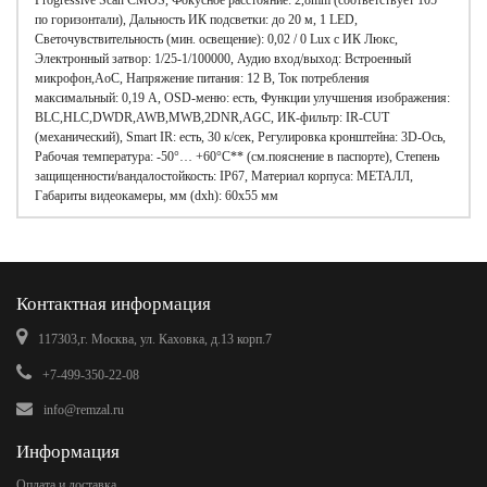
Progressive Scan CMOS, Фокусное расстояние: 2,8mm (соответствует 105°
по горизонтали), Дальность ИК подсветки: до 20 м, 1 LED,
Светочувствительность (мин. освещение): 0,02 / 0 Lux с ИК Люкс,
Электронный затвор: 1/25-1/100000, Аудио вход/выход: Встроенный
микрофон,AoC, Напряжение питания: 12 В, Ток потребления
максимальный: 0,19 А, OSD-меню: есть, Функции улучшения изображения:
BLC,HLC,DWDR,AWB,MWB,2DNR,AGC, ИК-фильтр: IR-CUT
(механический), Smart IR: есть, 30 к/сек, Регулировка кронштейна: 3D-Ось,
Рабочая температура: -50°… +60°С** (см.пояснение в паспорте), Степень
защищенности/вандалостойкость: IP67, Материал корпуса: МЕТАЛЛ,
Габариты видеокамеры, мм (dхh): 60x55 мм
Контактная информация
117303,г. Москва, ул. Каховка, д.13 корп.7
+7-499-350-22-08
info@remzal.ru
Информация
Оплата и доставка