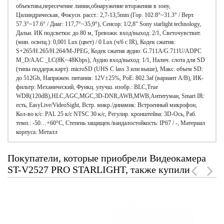
объектива,пересечение линии,обнаружение вторжения в зону,
Цилиндрическая, Фокусн. расст.: 2,7-13,5mm (Гор. 102.8°~31.3° / Верт.
57.3°~17.6° / Диаг: 117,7°~35,9°), Сенсор: 1/2,8" Sony starlight technology,
Дальн. ИК подсветки: до 80 м, Тревожн. вход/выход: 2/1, Светочувствит.
(мин. освещ.): 0,001 Lux (цвет) / 0 Lux (ч/б c IR), Кодек сжатия:
S+265/H.265/H.264/M-JPEG, Кодек сжатия аудио: G.711A/G.711U/ADPC
M_D/AAC _LC(8K~48Kbps), Аудио вход/выход: 1/1, Налич. слота для SD
(типы поддерж.карт): microSD (UHS C lass 3 или выше), Макс. объем SD:
до 512Gb, Напряжен. питания: 12V±25%, PoE: 802.3af (вариант А/В), ИК-
фильтр: Механический, Функц. улучш. изобр.: BLC,True
WDR(120dB),HLC,AGC,MGC,3D-DNR,AWB,MWB,Антитуман, Smart IR:
есть, EasyLive/VideoSight, Встр. микр./динамик: Встроенный микрофон,
Кол-во к/с: PAL 25 к/с NTSC 30 к/с, Регулир. кронштейна: 3D-Ось, Раб.
темп.: -50…+60°С, Степень защищен./вандалостойкость: IP67 / -, Материал
корпуса: Металл
Покупатели, которые приобрели Видеокамера
ST-V2527 PRO STARLIGHT, также купили