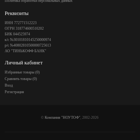
Политика обработки персональных данных
Реквизиты
ИНН 772771512223
ОГРН 318774600510202
БИК 044525974
к/с №30101810145250000974
р/с №40802810500000725613
АО "ТИНЬКОФФ БАНК"
Личный кабинет
Избранные товары (
0
)
Сравнить товары (
0
)
Вход
Регистрация
©
Компания "НОУТОФ"
, 2002-2026