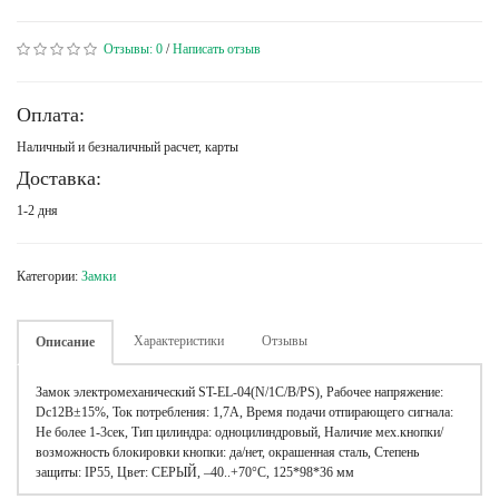
Отзывы:
0
/
Написать отзыв
Оплата:
Наличный и безналичный расчет, карты
Доставка:
1-2 дня
Категории:
Замки
Характеристики
Отзывы
Описание
Замок электромеханический ST-EL-04(N/1C/B/PS), Рабочее напряжение:
Dc12В±15%, Ток потребления: 1,7А, Время подачи отпирающего сигнала:
Не более 1-3сек, Тип цилиндра: одноцилиндровый, Наличие мех.кнопки/
возможность блокировки кнопки: да/нет, окрашенная сталь, Степень
защиты: IP55, Цвет: СЕРЫЙ, –40..+70°C, 125*98*36 мм